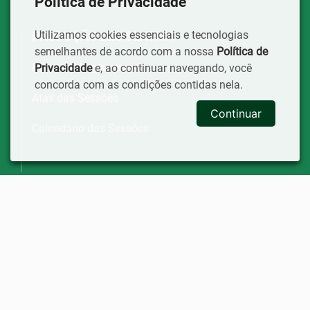
Política de Privacidade
Utilizamos cookies essenciais e tecnologias
PRODUÇÃO LEGISLATIVA
semelhantes de acordo com a nossa
Política de
Processo Legislativo
Privacidade
e, ao continuar navegando, você
concorda com as condições contidas nela.
Atas das Sessões
Continuar
Calendário das Sessões