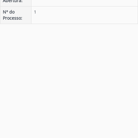
Abertura:
N° do
1
Processo: