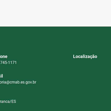
fone
Localização
3745-1171
il
oria@cmab.es.gov.br
Branca/ES