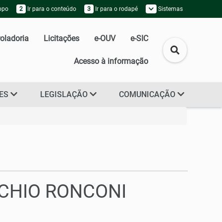
topo
2
Ir para o conteúdo
3
Ir para o rodapé
Sistemas
oladoria
Licitações
e-OUV
e-SIC
Acesso à informação
RES
LEGISLAÇÃO
COMUNICAÇÃO
ICHIO RONCONI