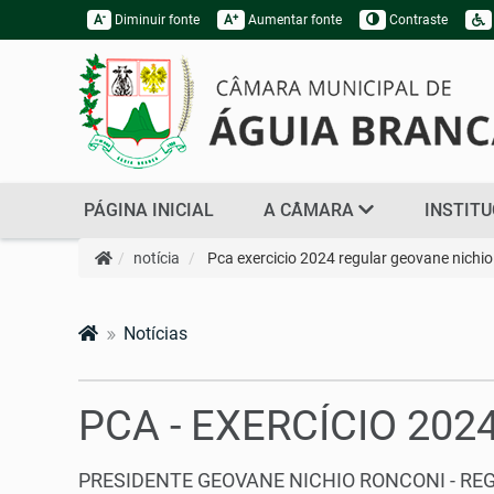
-
+
A
Diminuir fonte
A
Aumentar fonte
Contraste
PÁGINA INICIAL
A CÂMARA
INSTIT
notícia
Pca exercicio 2024 regular geovane nichio
Notícias
PCA - EXERCÍCIO 202
PRESIDENTE GEOVANE NICHIO RONCONI - REG