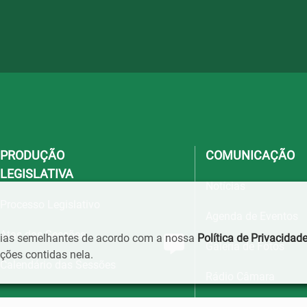
PRODUÇÃO
COMUNICAÇÃO
LEGISLATIVA
Notícias
Processo Legislativo
Agenda de Eventos
Atas das Sessões
ogias semelhantes de acordo com a nossa
Política de Privacidad
Galeria de Fotos
ões contidas nela.
Calendário das Sessões
Rádio Câmara
Telefones Úteis