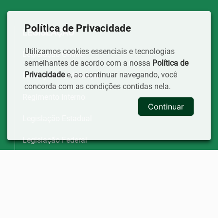
Política de Privacidade
LEGISLAÇÃO
Utilizamos cookies essenciais e tecnologias
Legislação Online
semelhantes de acordo com a nossa
Política de
Privacidade
e, ao continuar navegando, você
Lei Orgânica Municipal
concorda com as condições contidas nela.
Regimento Interno
Continuar
Legislação Estadual
Legislação Federal