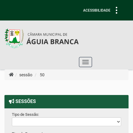
Toggle
ACESSIBILIDADE
navigati
Toggle
navigation
sessão
50
SESSÕES
Tipo de Sessão: