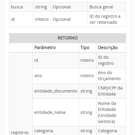
busca
string
Opcional
Busca geral
ID do registro a
id
inteiro
Opcional
ser retornado
RETORNO
Parâmetro
Tipo
Descrição
ID do
id
inteiro
registro
Ano do
ano
inteiro
Orçamento
CNPJ/CPF da
entidade_documento
string
Entidade
Nome da
Entidade
entidade_nome
string
(Unidade
Gestora)
categoria
string
Categoria
registros