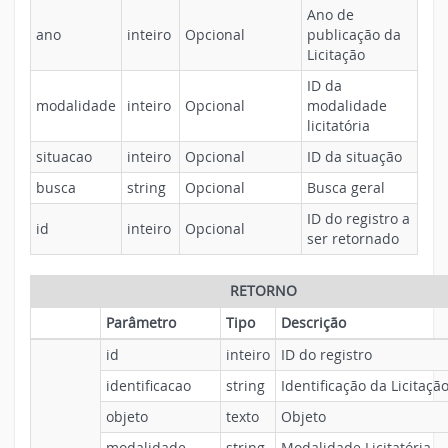
Ano de
ano
inteiro
Opcional
publicação da
Licitação
ID da
modalidade
inteiro
Opcional
modalidade
licitatória
situacao
inteiro
Opcional
ID da situação
busca
string
Opcional
Busca geral
ID do registro a
id
inteiro
Opcional
ser retornado
RETORNO
Parâmetro
Tipo
Descrição
id
inteiro
ID do registro
identificacao
string
Identificação da Licitaçã
objeto
texto
Objeto
modalidade
string
Modalidade Licitatória