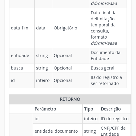
dd/mm/aaaa
Data final da
delimitação
temporal da
data_fim
data
Obrigatório
consulta,
formato
dd/mm/aaaa
Documento da
entidade
string
Opcional
Entidade
busca
string
Opcional
Busca geral
ID do registro a
id
inteiro
Opcional
ser retornado
RETORNO
Parâmetro
Tipo
Descrição
id
inteiro
ID do registro
CNPJ/CPF da
entidade_documento
string
Entidade