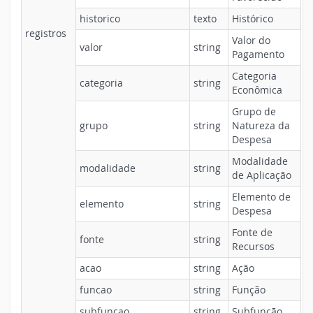
historico
texto
Histórico
registros
Valor do
valor
string
Pagamento
Categoria
categoria
string
Econômica
Grupo de
grupo
string
Natureza da
Despesa
Modalidade
modalidade
string
de Aplicação
Elemento de
elemento
string
Despesa
Fonte de
fonte
string
Recursos
acao
string
Ação
funcao
string
Função
subfuncao
string
Subfunção