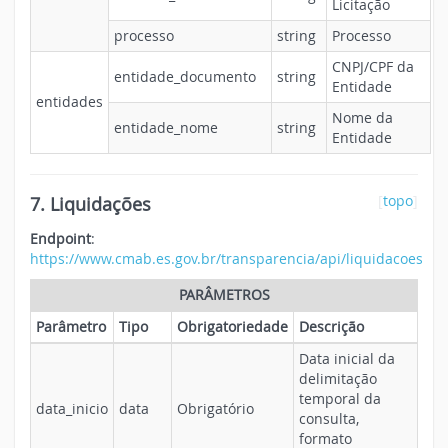
Licitação
processo
string
Processo
CNPJ/CPF da
entidade_documento
string
Entidade
entidades
Nome da
entidade_nome
string
Entidade
7. Liquidações
[
topo
]
Endpoint
:
https://www.cmab.es.gov.br/transparencia/api/liquidacoes
PARÂMETROS
Parâmetro
Tipo
Obrigatoriedade
Descrição
Data inicial da
delimitação
temporal da
data_inicio
data
Obrigatório
consulta,
formato