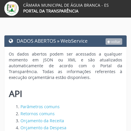
CÂMARA MUNICIPAL DE ÁGUIA BRANCA - ES
Acessar página inicial do site
Acessar o mapa do site
Ação para aumentar tamanho da fonte do site
Acessar página sobre acessibili
Ação para diminuir tamanho da fonte do 
Acessar página sobre NVDA 
Ação para aplicar auto contraste no
Acessar página sobre V
Acessar Webmail
Acessar Intr
PORTAL DA TRANSPARÊNCIA
DADOS ABERTOS » WebService
voltar
Os dados abertos podem ser acessados a qualquer
momento em JSON ou XML e são atualizados
automaticamente de acordo com o Portal da
Transparência. Todas as informações referentes à
execução orçamentária estão disponíveis.
API
Parâmetros comuns
Retornos comuns
Orçamento da Receita
Orçamento da Despesa