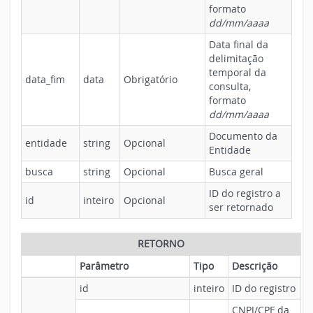
formato
dd/mm/aaaa
Data final da
delimitação
temporal da
data_fim
data
Obrigatório
consulta,
formato
dd/mm/aaaa
Documento da
entidade
string
Opcional
Entidade
busca
string
Opcional
Busca geral
ID do registro a
id
inteiro
Opcional
ser retornado
RETORNO
Parâmetro
Tipo
Descrição
id
inteiro
ID do registro
CNPJ/CPF da