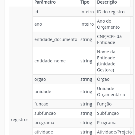
Parâmetro
Tipo
Descrição
id
inteiro
ID do registro
Ano do
ano
inteiro
Orçamento
CNPJ/CPF da
entidade_documento
string
Entidade
Nome da
Entidade
entidade_nome
string
(Unidade
Gestora)
orgao
string
Órgão
Unidade
unidade
string
Orçamentária
funcao
string
Função
subfuncao
string
Subfunção
registros
programa
string
Programa
atividade
string
Atividade/Projeto