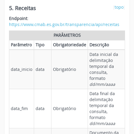
5. Receitas
[
topo
]
Endpoint
:
https://www.cmab.es.gov.br/transparencia/api/receitas
PARÂMETROS
Parâmetro
Tipo
Obrigatoriedade
Descrição
Data inicial da
delimitação
temporal da
data_inicio
data
Obrigatório
consulta,
formato
dd/mm/aaaa
Data final da
delimitação
temporal da
data_fim
data
Obrigatório
consulta,
formato
dd/mm/aaaa
Documento da