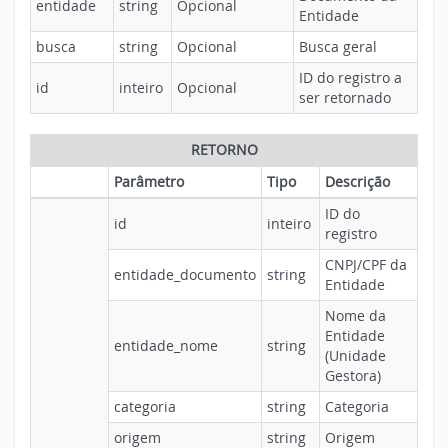
entidade
string
Opcional
Entidade
busca
string
Opcional
Busca geral
ID do registro a
id
inteiro
Opcional
ser retornado
RETORNO
Parâmetro
Tipo
Descrição
ID do
id
inteiro
registro
CNPJ/CPF da
entidade_documento
string
Entidade
Nome da
Entidade
entidade_nome
string
(Unidade
Gestora)
categoria
string
Categoria
origem
string
Origem