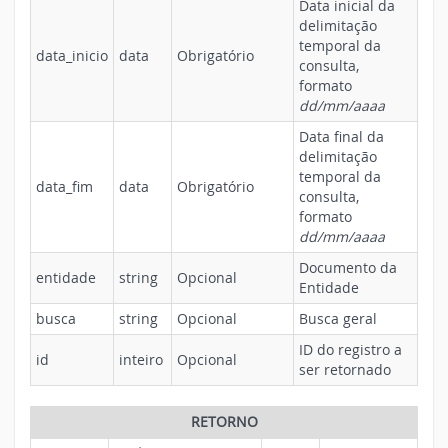
Data inicial da
delimitação
temporal da
data_inicio
data
Obrigatório
consulta,
formato
dd/mm/aaaa
Data final da
delimitação
temporal da
data_fim
data
Obrigatório
consulta,
formato
dd/mm/aaaa
Documento da
entidade
string
Opcional
Entidade
busca
string
Opcional
Busca geral
ID do registro a
id
inteiro
Opcional
ser retornado
RETORNO