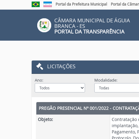
Link
Link
Portal da Prefeitura Municipal
Portal da Câmar
externo
externo
para
para
Portal
Portal
CÂMARA MUNICIPAL DE ÁGUIA
Brasil
do
BRANCA - ES
Governo
PORTAL DA TRANSPARÊNCIA
do
Estado
do
Espírito
Santo
LICITAÇÕES
Ano:
Modalidade:
PREGÃO PRESENCIAL Nº 001/2022 - CONTRATA
Objeto:
Contratação 
implantação,
Pagamento, P
Protocolo, Do