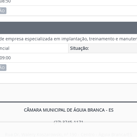
 08:50
ÇÃO
de empresa especializada em implantação, treinamento e manute
ncial
Situação:
 09:00
ÇÃO
CÂMARA MUNICIPAL DE ÁGUIA BRANCA - ES
(27) 3745-1171
Rua Dr. Walery Koszarowski, nº 190 - Centro - Águia Branca/ES